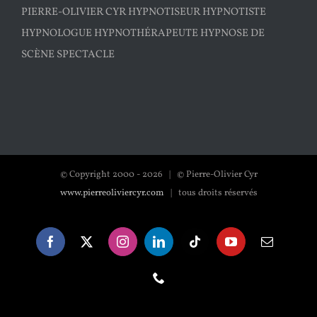
PIERRE-OLIVIER CYR HYPNOTISEUR HYPNOTISTE
HYPNOLOGUE HYPNOTHÉRAPEUTE HYPNOSE DE
SCÈNE SPECTACLE
© Copyright 2000 -
2026 | © Pierre-Olivier Cyr
www.pierreoliviercyr.com
| tous droits réservés
Facebook
X
Instagram
LinkedIn
Tiktok
YouTube
Email
Téléphone