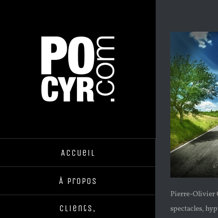
Passer
au
contenu
Accueil
À Propos
Pierre-Olivier 
Clients,
spectacles, hy