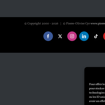
© Copyright 2000 -
2026 | © Pierre-Olivier Cyr
www.pierre
Facebook
X
Instagram
LinkedIn
Tikto
Pour offrir l
pour stocker 
technologies
ou les ID uni
avoir un effe